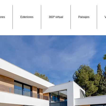
iores
Exteriores
360º virtual
Paisajes
V